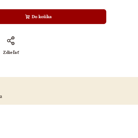
Do košíka
Zdieľať
a