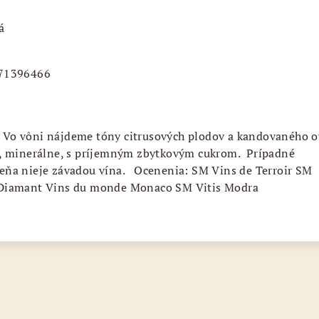
á
071396466
y. Vo vôni nájdeme tóny citrusových plodov a kandovaného o
é, minerálne, s príjemným zbytkovým cukrom. Prípadné
eňa nieje závadou vína. Ocenenia: SM Vins de Terroir SM
 Diamant Vins du monde Monaco SM Vitis Modra