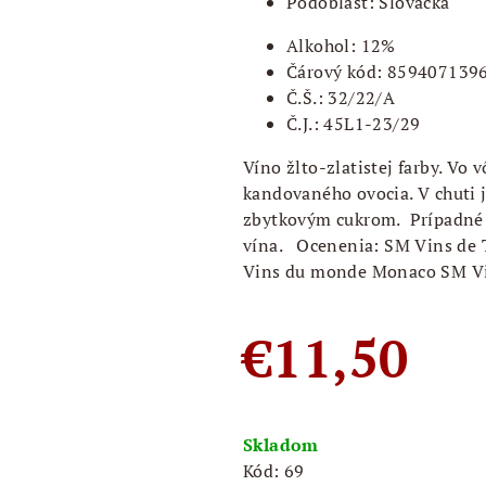
Podoblast: Slovácká
Alkohol: 12%
Čárový kód: 859407139
Č.Š.: 32/22/A
Č.J.: 45L1-23/29
Víno žlto-zlatistej farby. Vo
kandovaného ovocia. V chuti 
zbytkovým cukrom. Prípadné 
vína. Ocenenia: SM Vins de 
Vins du monde Monaco SM Vi
€11,50
Jednotková
cena:
Skladom
Kód:
69