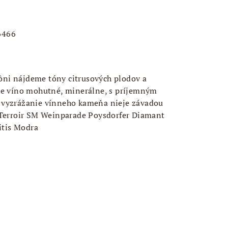
6466
 vôni nájdeme tóny citrusových plodov a
je víno mohutné, minerálne, s príjemným
vyzrážanie vínneho kameňa nieje závadou
Terroir SM Weinparade Poysdorfer Diamant
tis Modra