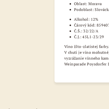
Oblast: Morava
Podoblast: Slováck
Alkohol: 12%
Čárový kód: 8594
Č.Š.: 32/22/A
Č.J.: 45L1-23/29
Víno žlto-zlatistej farb
V chuti je víno mohutn
vyzrážanie vínneho kam
Weinparade Poysdorfer