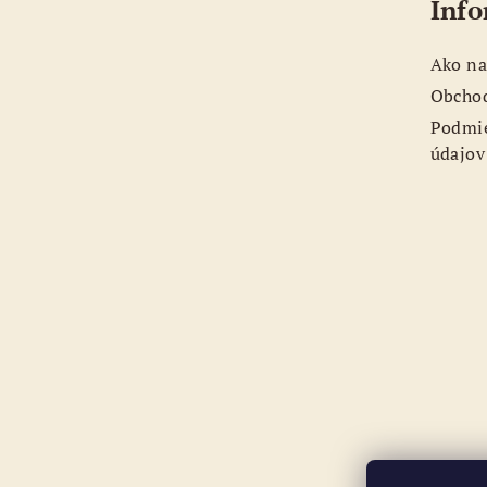
Info
p
ä
Ako na
t
Obcho
Podmie
i
údajov
e