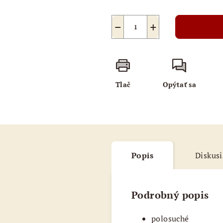
−
+
Tlač
Opýtať sa
Popis
Diskusi
Podrobný popis
polosuché