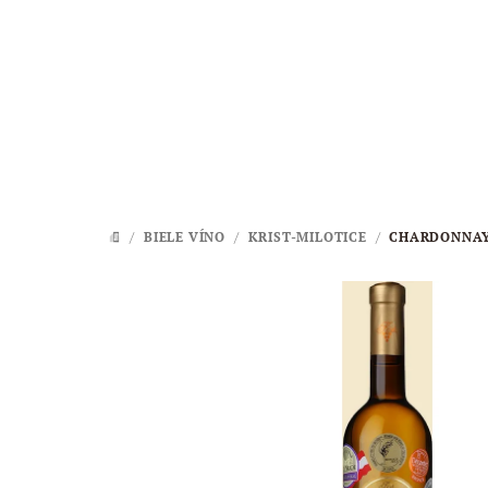
Prejsť
na
obsah
/
BIELE VÍNO
/
KRIST-MILOTICE
/
CHARDONNAY,
DOMOV