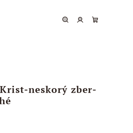
Hľadať
Prihlásenie
Nákupný
košík
Krist-neskorý zber-
ché