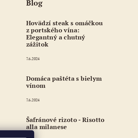
Blog
Hovädzí steak s omáčkou
z portského vína:
Elegantný a chutný
zážitok
7.6.2024
Domáca paštéta s bielym
vínom
7.6.2024
Šafránové rizoto - Risotto
alla milanese