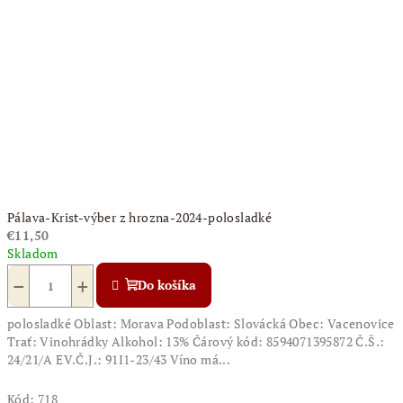
Pálava-Krist-výber z hrozna-2024-polosladké
€11,50
Skladom
−
+
Do košíka
polosladké Oblast: Morava Podoblast: Slovácká Obec: Vacenovice
Trať: Vinohrádky Alkohol: 13% Čárový kód: 8594071395872 Č.Š.:
24/21/A EV.Č.J.: 91I1-23/43 Víno má...
Kód:
718