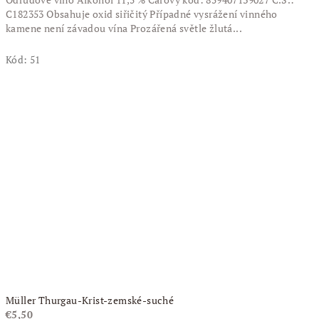
C182353 Obsahuje oxid siřičitý Případné vysrážení vinného
kamene není závadou vína Prozářená světle žlutá...
Kód:
51
Müller Thurgau-Krist-zemské-suché
€5,50