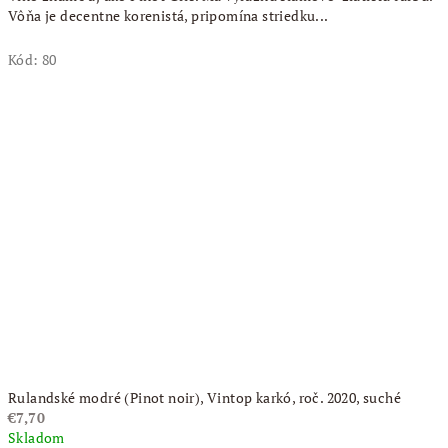
Vôňa je decentne korenistá, pripomína striedku...
Kód:
80
Rulandské modré (Pinot noir), Vintop karkó, roč. 2020, suché
€7,70
Skladom