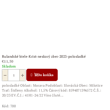
Rulandské biele-Krist-neskorý zber-2023-polosladké
€11,50
Skladom
−
+
Do košíka
polosladké Oblast: Morava Podoblast: Slovácká Obec: Milotice
Trať: Šidleny Alkohol: 11,5% Čárový kód: 8594071396572 Č.Š.:
20/23 EV.Č.J.: 41H1-24/22 Víno žluté...
Kód:
700