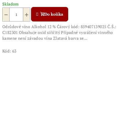
Skladom
−
+
Do košíka
Odrůdové víno Alkohol 12 % Čárový kód: 859407139025 Č.Š.:
C182301 Obsahuje oxid siřičitý Případné vysrážení vinného
kamene není závadou vína Zlatavá barva se...
Kód:
63