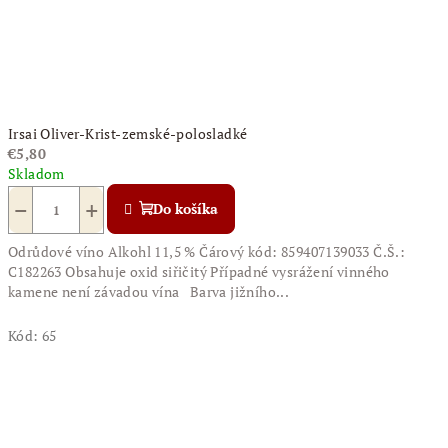
Irsai Oliver-Krist-zemské-polosladké
€5,80
Skladom
−
+
Do košíka
Odrůdové víno Alkohl 11,5 % Čárový kód: 859407139033 Č.Š.:
C182263 Obsahuje oxid siřičitý Případné vysrážení vinného
kamene není závadou vína Barva jižního...
Kód:
65