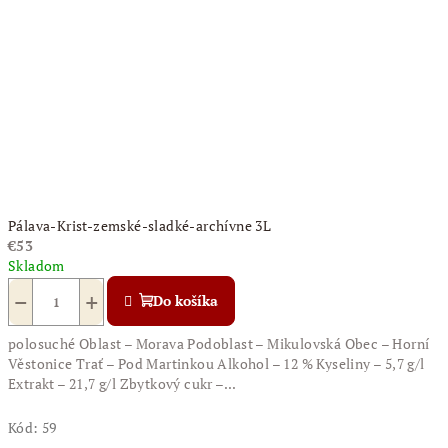
Pálava-Krist-zemské-sladké-archívne 3L
€53
Skladom
−
+
Do košíka
polosuché Oblast – Morava Podoblast – Mikulovská Obec – Horní
Věstonice Trať – Pod Martinkou Alkohol – 12 % Kyseliny – 5,7 g/l
Extrakt – 21,7 g/l Zbytkový cukr –...
Kód:
59