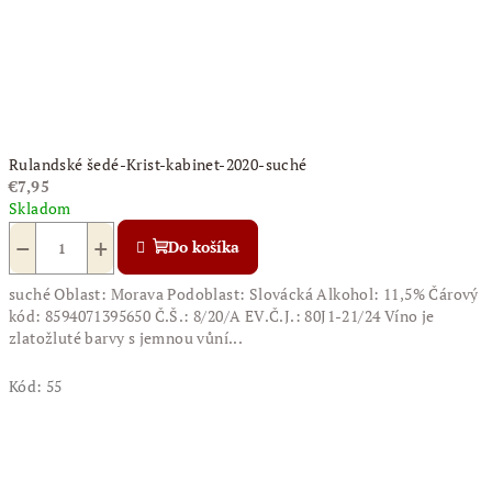
Rulandské šedé-Krist-kabinet-2020-suché
€7,95
Skladom
−
+
Do košíka
suché Oblast: Morava Podoblast: Slovácká Alkohol: 11,5% Čárový
kód: 8594071395650 Č.Š.: 8/20/A EV.Č.J.: 80J1-21/24 Víno je
zlatožluté barvy s jemnou vůní...
Kód:
55