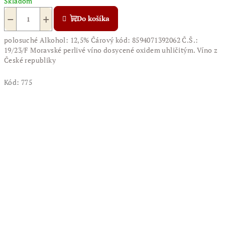
Skladom
−
+
Do košíka
polosuché Alkohol: 12,5% Čárový kód: 8594071392062 Č.Š.:
19/23/F Moravské perlivé víno dosycené oxidem uhličitým. Víno z
České republiky
Kód:
775