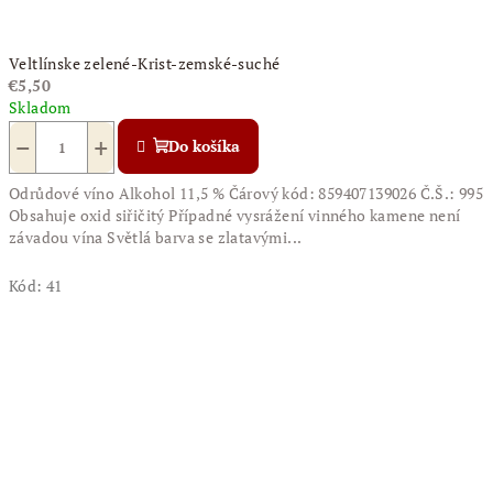
Veltlínske zelené-Krist-zemské-suché
€5,50
Skladom
−
+
Do košíka
Odrůdové víno Alkohol 11,5 % Čárový kód: 859407139026 Č.Š.: 995
Obsahuje oxid siřičitý Případné vysrážení vinného kamene není
závadou vína Světlá barva se zlatavými...
Kód:
41