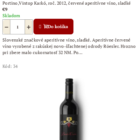
Portino,Vintop Karkó, roč. 2012, červené aperitívne víno, sladké
€9
Skladom
−
+
Do košíka
Slovenské značkové aperitívne víno, sladké. Aperitívne červené
víno vyrobené z rakúskej novo-šľachtenej odrody Röesler. Hrozno
pri zbere malo cukornatosť 32 NM. Po...
Kód:
34