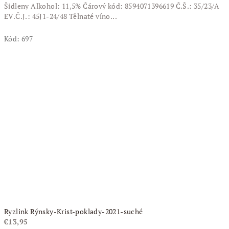
Šidleny Alkohol: 11,5% Čárový kód: 8594071396619 Č.Š.: 35/23/A
EV.Č.J.: 45J1-24/48 Tělnaté víno...
Kód:
697
Ryzlink Rýnsky-Krist-poklady-2021-suché
€13,95