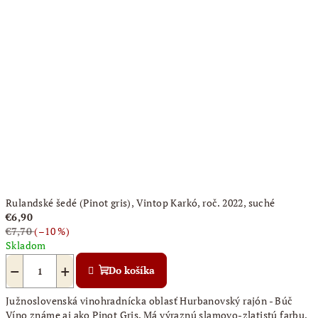
Rulandské šedé (Pinot gris), Vintop Karkó, roč. 2022, suché
€6,90
€7,70
(–10 %)
Skladom
−
+
Do košíka
Južnoslovenská vinohradnícka oblasť Hurbanovský rajón - Búč
Víno známe aj ako Pinot Gris. Má výraznú slamovo-zlatistú farbu.