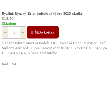
Ryzlink Rýnský-Krist-bobuľový výber-2023-sladké
€15,50
Skladom
−
+
Do košíka
sladké Oblast: Morava Podoblast: Slovácká Obec: Milotice Trať´:
Šidleny Alkohol: 11,5% Čárový kód: 8594071396602 Č.Š.: 31/23/A
Č.J.: 45J1-24/49 Víno zlatožlutého...
Kód:
694