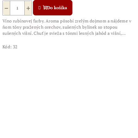
−
+
Do košíka
Víno rubínovej farby. Aroma pôsobí zrelým dojmom a nájdeme v
ňom tóny pražených orechov, sušených bylinek so stopou
sušených višní. Chuť je svieža s tónmi lesných jahôd a višní,...
Kód:
32