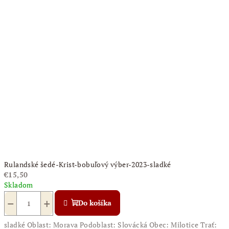
Rulandské šedé-Krist-bobuľový výber-2023-sladké
€15,50
Skladom
−
+
Do košíka
sladké Oblast: Morava Podoblast: Slovácká Obec: Milotice Trať: