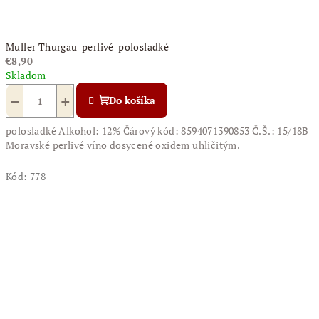
Muller Thurgau-perlivé-polosladké
€8,90
Skladom
−
+
Do košíka
polosladké Alkohol: 12% Čárový kód: 8594071390853 Č.Š.: 15/18B
Moravské perlivé víno dosycené oxidem uhličitým.
Kód:
778