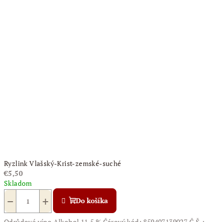
Ryzlink Vlašský-Krist-zemské-suché
€5,50
Skladom
−
+
Do košíka
Odrůdové víno Alkohol 11,5 % Čárový kód: 859407139027 Č.Š.: