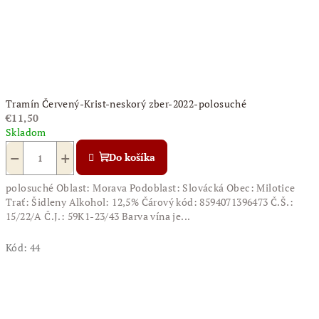
Tramín Červený-Krist-neskorý zber-2022-polosuché
€11,50
Skladom
−
+
Do košíka
polosuché Oblast: Morava Podoblast: Slovácká Obec: Milotice
Trať: Šidleny Alkohol: 12,5% Čárový kód: 8594071396473 Č.Š.:
15/22/A Č.J.: 59K1-23/43 Barva vína je...
Kód:
44