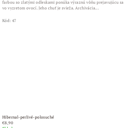
farbou so zlatými odleskami ponúka výraznú vôňu prejavujúcu sa
vo vyzretom ovocí. Jeho chuť je svieža. Archivácia...
Kód:
47
Hibernal-perlivé-polosuché
€8,90