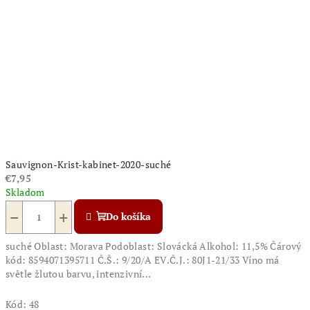
Sauvignon-Krist-kabinet-2020-suché
€7,95
Skladom
−
+
Do košíka
suché Oblast: Morava Podoblast: Slovácká Alkohol: 11,5% Čárový
kód: 8594071395711 Č.Š.: 9/20/A EV.Č.J.: 80J1-21/33 Víno má
světle žlutou barvu, intenzivní...
Kód:
48