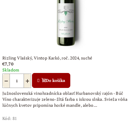
Rizling Vlašský, Vintop Karkó, roč. 2024, suché
€7,70
Skladom
−
+
Do košíka
Južnoslovenská vinohradnícka oblasť Hurbanovský rajón - Búč
Víno charakterizuje zeleno-žltá farba s iskrou slnka. Svieža vôňa
lúčnych kvetov pripomína horké mandle, alebo...
Kód:
81