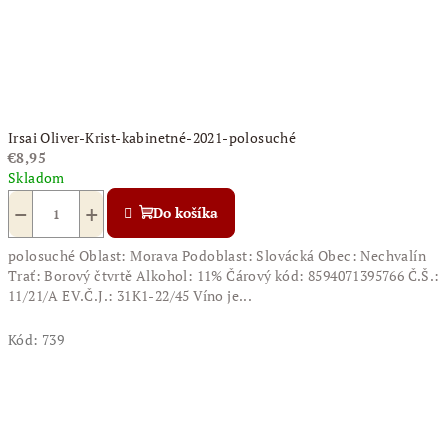
Irsai Oliver-Krist-kabinetné-2021-polosuché
€8,95
Skladom
−
+
Do košíka
polosuché Oblast: Morava Podoblast: Slovácká Obec: Nechvalín
Trať: Borový čtvrtě Alkohol: 11% Čárový kód: 8594071395766 Č.Š.:
11/21/A EV.Č.J.: 31K1-22/45 Víno je...
Kód:
739