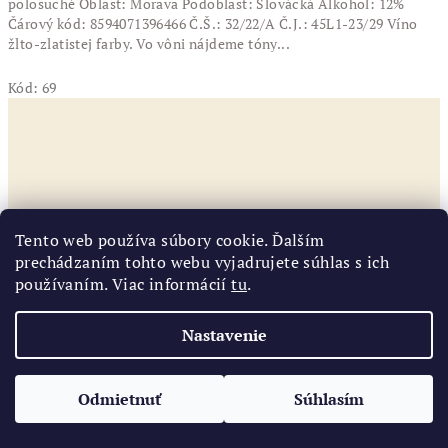
polosuché Oblast: Morava Podoblast: Slovácká Alkohol: 12%
Čárový kód: 8594071396466 Č.Š.: 32/22/A Č.J.: 45L1-23/29 Víno
žlto-zlatistej farby. Vo vôni nájdeme tóny...
Kód:
69
Tento web používa súbory cookie. Ďalším
prechádzaním tohto webu vyjadrujete súhlas s ich
používaním. Viac informácií
tu
.
Nastavenie
Odmietnuť
Súhlasím
100% prírodné