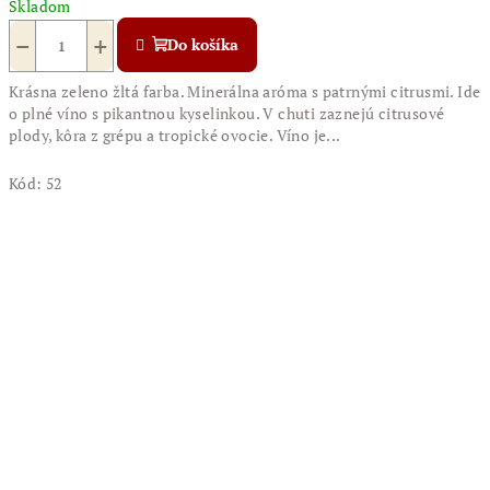
Skladom
−
+
Do košíka
Krásna zeleno žltá farba. Minerálna aróma s patrnými citrusmi. Ide
o plné víno s pikantnou kyselinkou. V chuti zaznejú citrusové
plody, kôra z grépu a tropické ovocie. Víno je...
Kód:
52