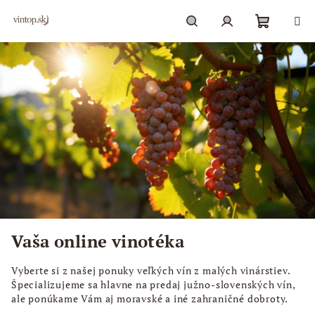
Prejsť
na
obsah
Nákupn
Hľadať
Prihlásenie
košík
Vaša online vinotéka
Vyberte si z našej ponuky veľkých vín z malých vinárstiev.
Špecializujeme sa hlavne na predaj južno-slovenských vín,
ale ponúkame Vám aj moravské a iné zahraničné dobroty.