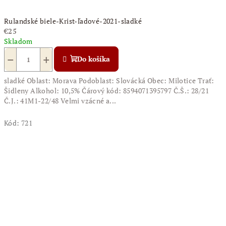
Rulandské biele-Krist-ľadové-2021-sladké
€25
Skladom
−
+
Do košíka
sladké Oblast: Morava Podoblast: Slovácká Obec: Milotice Trať:
Šidleny Alkohol: 10,5% Čárový kód: 8594071395797 Č.Š.: 28/21
Č.J.: 41M1-22/48 Velmi vzácné a...
Kód:
721