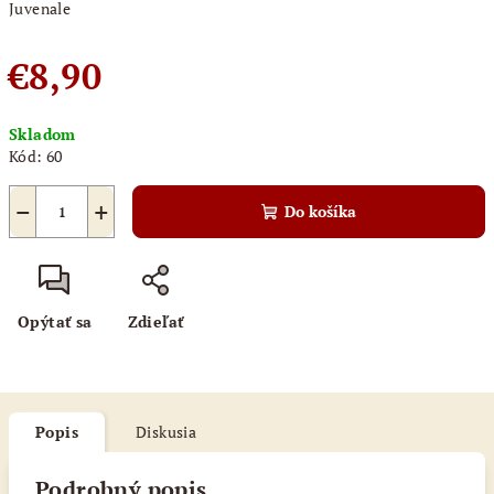
Juvenale
€8,90
Jednotková
Skladom
cena:
Kód:
60
−
+
Do košíka
Opýtať sa
Zdieľať
Popis
Diskusia
Podrobný popis