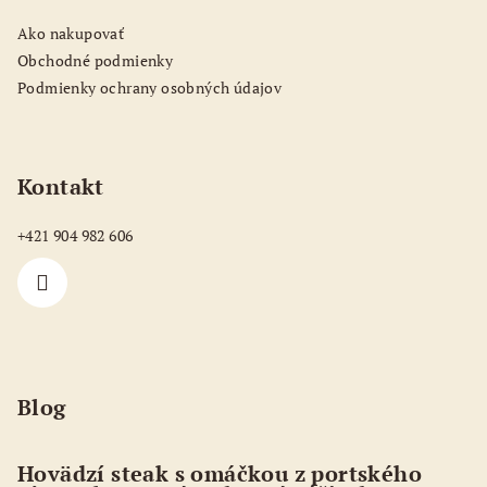
t
Ako nakupovať
i
Obchodné podmienky
e
Podmienky ochrany osobných údajov
Kontakt
+421 904 982 606
Blog
Hovädzí steak s omáčkou z portského