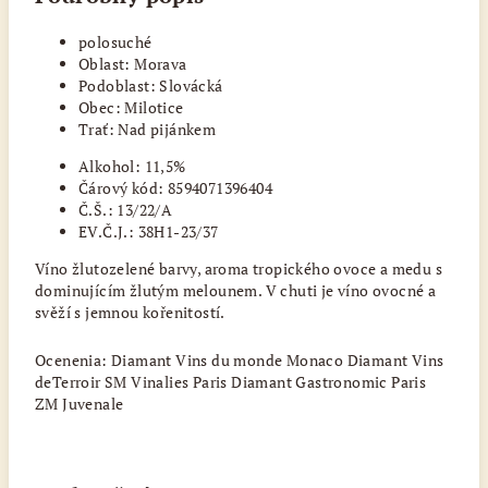
polosuché
Oblast: Morava
Podoblast: Slovácká
Obec: Milotice
Trať: Nad pijánkem
Alkohol: 11,5%
Čárový kód: 8594071396404
Č.Š.: 13/22/A
EV.Č.J.: 38H1-23/37
Víno žlutozelené barvy, aroma tropického ovoce a medu s
dominujícím žlutým melounem. V chuti je víno ovocné a
svěží s jemnou kořenitostí.
Ocenenia: Diamant Vins du monde Monaco Diamant Vins
deTerroir SM Vinalies Paris Diamant Gastronomic Paris
ZM Juvenale