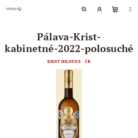
Prejsť
na
obsah
Nákupn
Hľadať
Prihlásenie
Pálava-Krist-
košík
kabinetné-2022-polosuché
KRIST MILOTICE - ČR