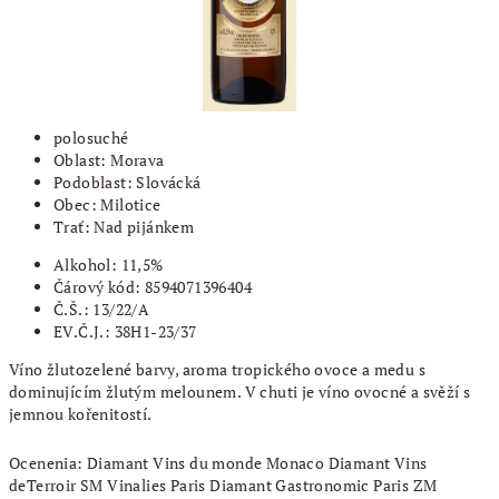
polosuché
Oblast: Morava
Podoblast: Slovácká
Obec: Milotice
Trať: Nad pijánkem
Alkohol: 11,5%
Čárový kód: 8594071396404
Č.Š.: 13/22/A
EV.Č.J.: 38H1-23/37
Víno žlutozelené barvy, aroma tropického ovoce a medu s
dominujícím žlutým melounem. V chuti je víno ovocné a svěží s
jemnou kořenitostí.
Ocenenia: Diamant Vins du monde Monaco Diamant Vins
deTerroir SM Vinalies Paris Diamant Gastronomic Paris ZM