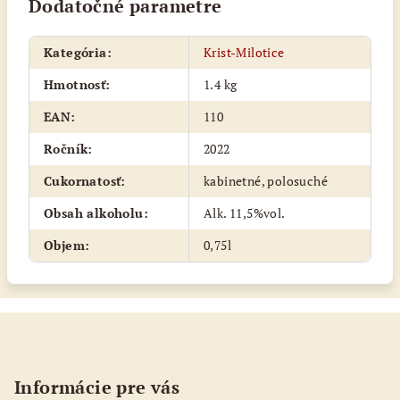
Dodatočné parametre
Kategória
:
Krist-Milotice
Hmotnosť
:
1.4 kg
EAN
:
110
Ročník
:
2022
Cukornatosť
:
kabinetné, polosuché
Obsah alkoholu
:
Alk. 11,5%vol.
Objem
:
0,75l
Z
á
p
Informácie pre vás
ä