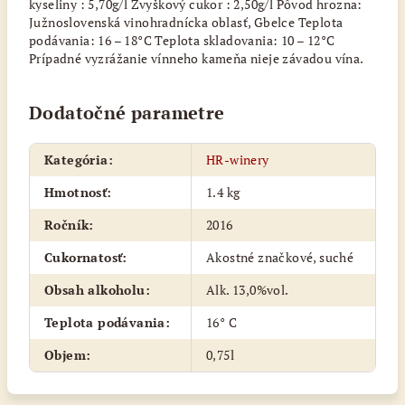
kyseliny : 5,70g/l Zvyškový cukor : 2,50g/l Pôvod hrozna:
Južnoslovenská vinohradnícka oblasť, Gbelce Teplota
podávania: 16 – 18°C Teplota skladovania: 10 – 12°C
Prípadné vyzrážanie vínneho kameňa nieje závadou vína.
Dodatočné parametre
Kategória
:
HR-winery
Hmotnosť
:
1.4 kg
Ročník
:
2016
Cukornatosť
:
Akostné značkové, suché
Obsah alkoholu
:
Alk. 13,0%vol.
Teplota podávania
:
16° C
Objem
:
0,75l