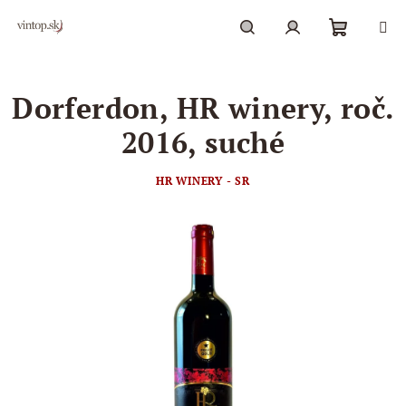
Prejsť
na
obsah
Nákupn
Hľadať
Prihlásenie
Dorferdon, HR winery, roč.
košík
2016, suché
HR WINERY - SR