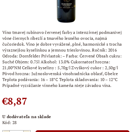
Víno tmavej rubínovo červenej farby a intenzívnej podmanivej
vône čiernych ríbezlí a tmavého lesného ovocia, najmä
čučoriedok. Víno je dobre vyvážené, plné, harmonické s trocha
výraznejšou kyselinkou a jemnou trieslovinou. Ročník: 2016
Odroda: Dornfelder Prívlastok: – Farba: Červené Obsah cukru:
Suché Objem: 0.75l Alkohol: 13.0% Cukornatosť hrozna:
21,00°NM Celkové kyseliny : 5,70g/l Zvyškový cukor : 2,50g/l
Pôvod hrozna: Južnoslovenská vinohradnícka oblasť, Gbelce
Teplota podávania: 16 – 18°C Teplota skladovania: 10 – 12°C
Prípadné vyzrážanie vínneho kameňa nieje závadou vína.
€8,87
Jednotková
U dodávateľa na sklade
cena:
Kód:
28