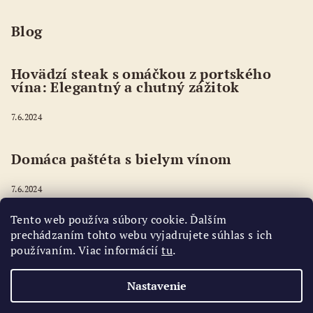
Blog
Hovädzí steak s omáčkou z portského
vína: Elegantný a chutný zážitok
7.6.2024
Domáca paštéta s bielym vínom
7.6.2024
Tento web používa súbory cookie. Ďalším
Šafránové rizoto - Risotto alla milanese
prechádzaním tohto webu vyjadrujete súhlas s ich
používaním. Viac informácií
tu
.
2.6.2024
Nastavenie