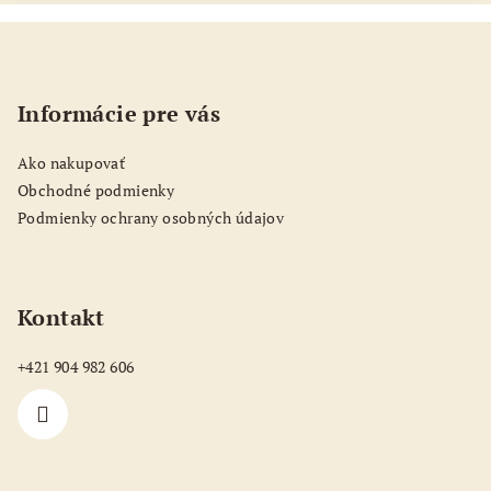
Z
á
p
Informácie pre vás
ä
t
Ako nakupovať
i
Obchodné podmienky
e
Podmienky ochrany osobných údajov
Kontakt
+421 904 982 606