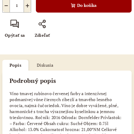
−
+
Do košíka
Opýtať sa
Zdieľať
Popis
Diskusia
Podrobný popis
Víno tmavej rubínovo červenej farby a intenzívnej
podmanivej vône čiernych ríbezlí a tmavého lesného
ovocia, najmä čučoriedok. Víno je dobre vyvážené, plné,
harmonické s trocha výraznejšou kyselinkou a jemnou
trieslovinou. Ročník: 2016 Odroda: Dornfelder Prívlastok:
– Farba: Červené Obsah cukru: Suché Objem: 0.75l
Alkohol: 13.0% Cukornatosť hrozna: 21,00°NM Celkové