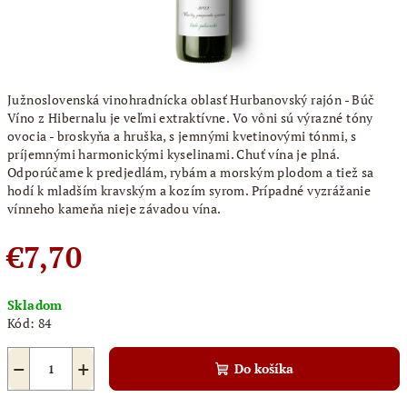
Južnoslovenská vinohradnícka oblasť Hurbanovský rajón - Búč
Víno z Hibernalu je veľmi extraktívne. Vo vôni sú výrazné tóny
ovocia - broskyňa a hruška, s jemnými kvetinovými tónmi, s
príjemnými harmonickými kyselinami. Chuť vína je plná.
Odporúčame k predjedlám, rybám a morským plodom a tiež sa
hodí k mladším kravským a kozím syrom. Prípadné vyzrážanie
vínneho kameňa nieje závadou vína.
€7,70
Jednotková
Skladom
cena:
Kód:
84
−
+
Do košíka