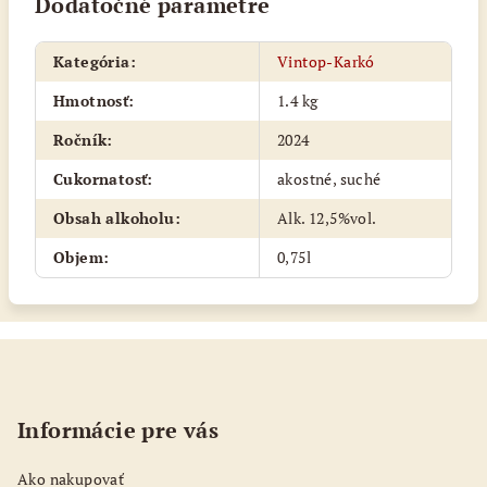
Dodatočné parametre
Kategória
:
Vintop-Karkó
Hmotnosť
:
1.4 kg
Ročník
:
2024
Cukornatosť
:
akostné, suché
Obsah alkoholu
:
Alk. 12,5%vol.
Objem
:
0,75l
Z
á
p
Informácie pre vás
ä
t
Ako nakupovať