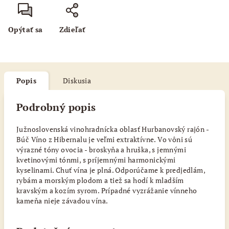
Opýtať sa
Zdieľať
Popis
Diskusia
Podrobný popis
Južnoslovenská vinohradnícka oblasť Hurbanovský rajón -
Búč Víno z Hibernalu je veľmi extraktívne. Vo vôni sú
výrazné tóny ovocia - broskyňa a hruška, s jemnými
kvetinovými tónmi, s príjemnými harmonickými
kyselinami. Chuť vína je plná. Odporúčame k predjedlám,
rybám a morským plodom a tiež sa hodí k mladším
kravským a kozím syrom. Prípadné vyzrážanie vínneho
kameňa nieje závadou vína.