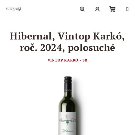
Prejsť
na
obsah
Nákupn
Hľadať
Prihlásenie
Hibernal, Vintop Karkó,
košík
roč. 2024, polosuché
VINTOP KARKÓ - SR