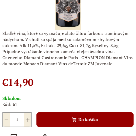
Sladké víno, ktoré sa vyznačuje zlato žltou farbou s tramínovým
nádychom. V chuti sa spája med so zakončením zbytkovým
cukrom. Alk 11,5%, Extrakt-29,6g, Cukr-81,7g, Kyseliny-8,5g
Prípadné vyzrážanie vínneho kameňa nieje závadou vína.
Ocenenia: Diamant Gastronomic Paris - CHAMPION Diamant Vins
du monde Monaco Diamant Vins deTerroir ZM Juvenale
€14,90
Jednotková
Skladom
cena:
Kód:
61
−
+
Do košíka