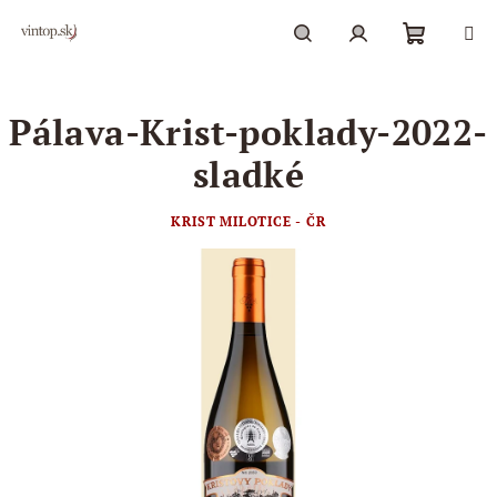
Prejsť
na
obsah
Nákupn
Hľadať
Prihlásenie
Pálava-Krist-poklady-2022-
košík
sladké
KRIST MILOTICE - ČR