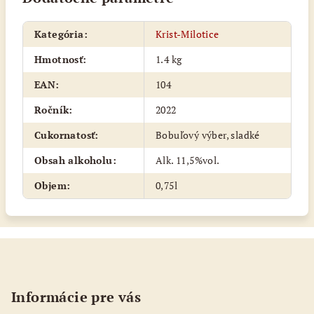
Kategória
:
Krist-Milotice
Hmotnosť
:
1.4 kg
EAN
:
104
Ročník
:
2022
Cukornatosť
:
Bobuľový výber, sladké
Obsah alkoholu
:
Alk. 11,5%vol.
Objem
:
0,75l
Z
á
p
Informácie pre vás
ä