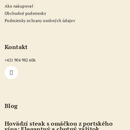
t
Ako nakupovať
i
Obchodné podmienky
e
Podmienky ochrany osobných údajov
Kontakt
+421 904 982 606
Blog
Hovädzí steak s omáčkou z portského
vína: Elegantný a chutný zážitok