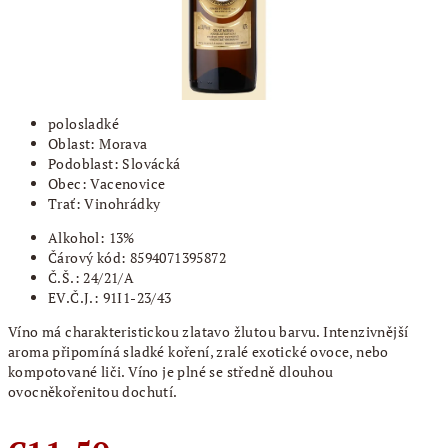
polosladké
Oblast: Morava
Podoblast: Slovácká
Obec: Vacenovice
Trať: Vinohrádky
Alkohol: 13%
Čárový kód: 8594071395872
Č.Š.: 24/21/A
EV.Č.J.: 91I1-23/43
Víno má charakteristickou zlatavo žlutou barvu. Intenzivnější
aroma připomíná sladké koření, zralé exotické ovoce, nebo
kompotované liči. Víno je plné se středně dlouhou
ovocněkořenitou dochutí.