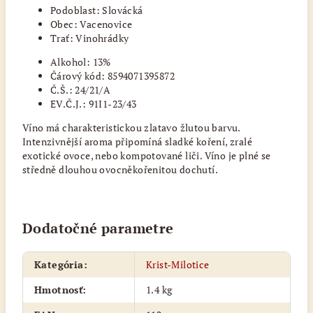
Podoblast: Slovácká
Obec: Vacenovice
Trať: Vinohrádky
Alkohol: 13%
Čárový kód: 8594071395872
Č.Š.: 24/21/A
EV.Č.J.: 91I1-23/43
Víno má charakteristickou zlatavo žlutou barvu.
Intenzivnější aroma připomíná sladké koření, zralé
exotické ovoce, nebo kompotované liči. Víno je plné se
středně dlouhou ovocněkořenitou dochutí.
Dodatočné parametre
Kategória
:
Krist-Milotice
Hmotnosť
:
1.4 kg