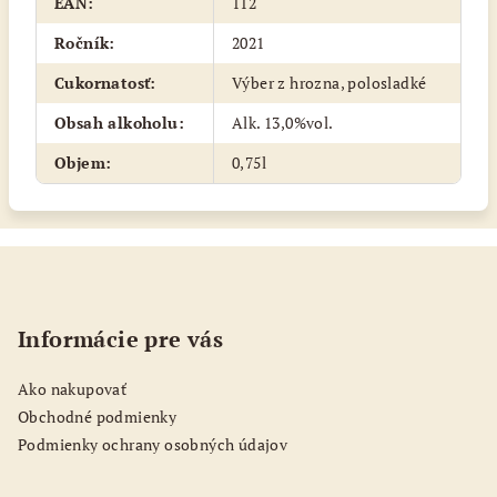
EAN
:
112
Ročník
:
2021
Cukornatosť
:
Výber z hrozna, polosladké
Obsah alkoholu
:
Alk. 13,0%vol.
Objem
:
0,75l
Z
á
p
Informácie pre vás
ä
t
Ako nakupovať
i
Obchodné podmienky
e
Podmienky ochrany osobných údajov