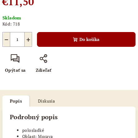
€11,50
Jednotková
Skladom
cena:
Kód:
718
−
+
Do košíka
Opýtať sa
Zdieľať
Popis
Diskusia
Podrobný popis
polosladké
Oblast: Morava