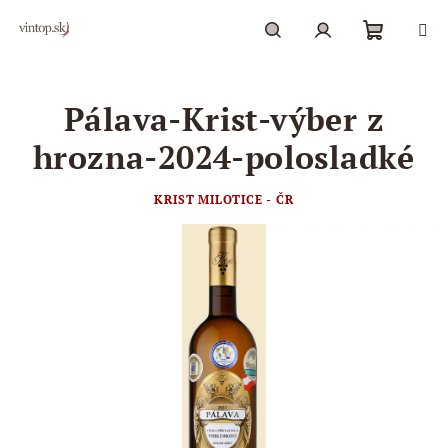
Prejsť
na
obsah
Nákupn
Hľadať
Prihlásenie
Pálava-Krist-výber z
košík
hrozna-2024-polosladké
KRIST MILOTICE - ČR