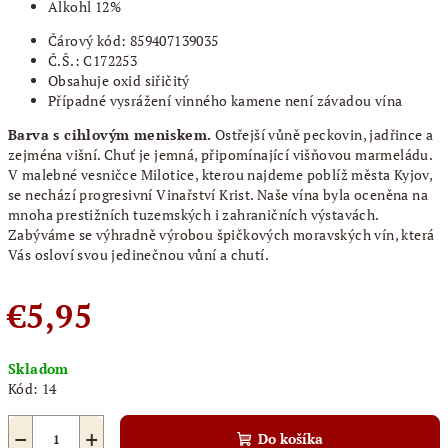
Alkohl 12%
Čárový kód: 859407139035
Č.Š.: C172253
Obsahuje oxid siřičitý
Případné vysrážení vinného kamene není závadou vína
Barva s cihlovým meniskem.
Ostřejší vůně peckovin, jadřince a
zejména višní. Chuť je jemná, připomínající višňovou marmeládu.
V malebné vesničce Milotice, kterou najdeme poblíž města Kyjov,
se nechází progresivní Vinařství Krist. Naše vína byla oceněna na
mnoha prestižních tuzemských i zahraničních výstavách.
Zabýváme se výhradně výrobou špičkových moravských vín, která
Vás osloví svou jedinečnou vůní a chutí.
€5,95
Jednotková
Skladom
cena:
Kód:
14
−
+
Do košíka