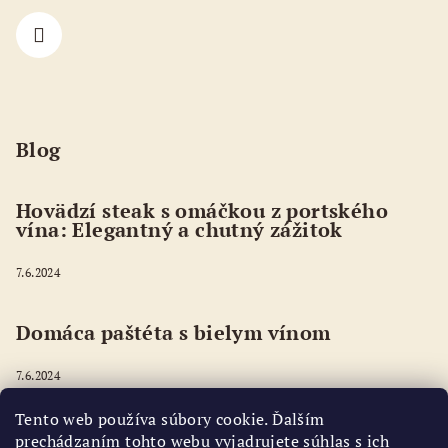
Blog
Hovädzí steak s omáčkou z portského
vína: Elegantný a chutný zážitok
7.6.2024
Domáca paštéta s bielym vínom
7.6.2024
Tento web používa súbory cookie. Ďalším
Šafránové rizoto - Risotto alla milanese
prechádzaním tohto webu vyjadrujete súhlas s ich