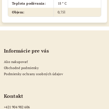
Teplota podávania
:
18 ° C
Objem
:
0,75l
Z
á
p
Informácie pre vás
ä
t
Ako nakupovať
i
Obchodné podmienky
e
Podmienky ochrany osobných údajov
Kontakt
+421 904 982 606