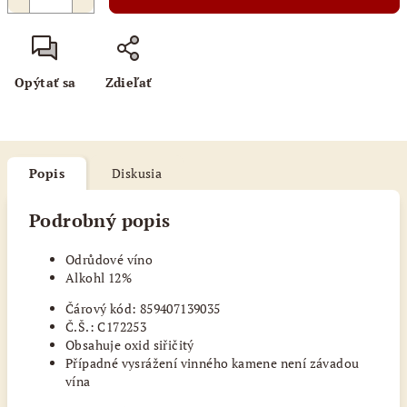
Opýtať sa
Zdieľať
Popis
Diskusia
Podrobný popis
Odrůdové víno
Alkohl 12%
Čárový kód: 859407139035
Č.Š.: C172253
Obsahuje oxid siřičitý
Případné vysrážení vinného kamene není závadou
vína