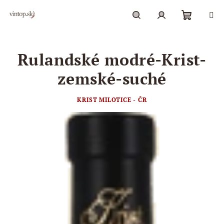
Prejsť
na
obsah
Nákupn
Hľadať
Prihlásenie
Rulandské modré-Krist-
košík
zemské-suché
KRIST MILOTICE - ČR