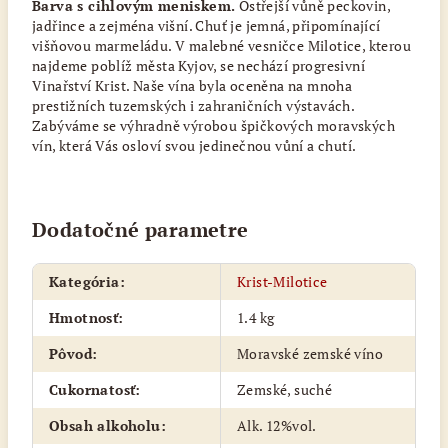
Barva s cihlovým meniskem.
Ostřejší vůně peckovin,
jadřince a zejména višní. Chuť je jemná, připomínající
višňovou marmeládu. V malebné vesničce Milotice, kterou
najdeme poblíž města Kyjov, se nechází progresivní
Vinařství Krist. Naše vína byla oceněna na mnoha
prestižních tuzemských i zahraničních výstavách.
Zabýváme se výhradně výrobou špičkových moravských
vín, která Vás osloví svou jedinečnou vůní a chutí.
Dodatočné parametre
Kategória
:
Krist-Milotice
Hmotnosť
:
1.4 kg
Pôvod
:
Moravské zemské víno
Cukornatosť
:
Zemské, suché
Obsah alkoholu
:
Alk. 12%vol.