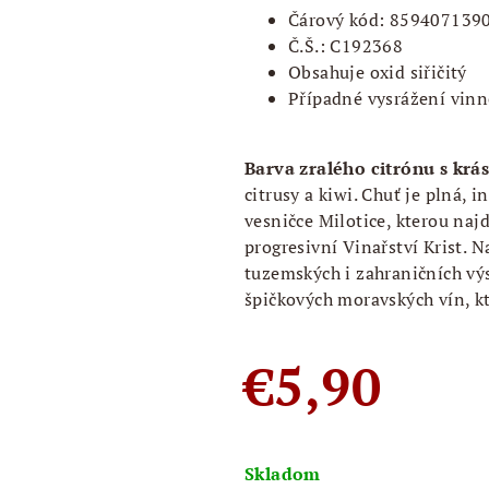
Čárový kód: 859407139
Č.Š.: C192368
Obsahuje oxid siřičitý
Případné vysrážení vin
Barva zralého citrónu s krá
citrusy a kiwi. Chuť je plná, 
vesničce Milotice, kterou naj
progresivní Vinařství Krist. 
tuzemských i zahraničních vý
špičkových moravských vín, kt
€5,90
Jednotková
cena:
Skladom