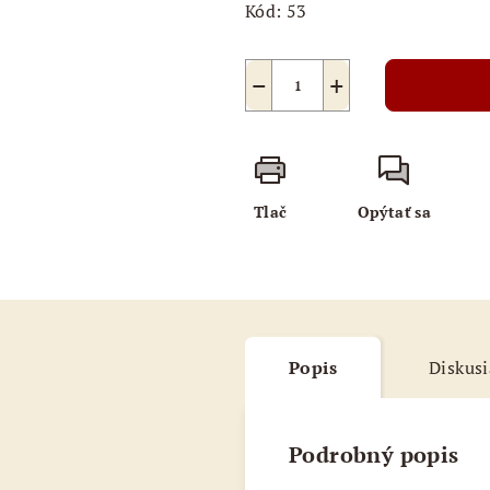
Kód:
53
−
+
Tlač
Opýtať sa
Popis
Diskusi
Podrobný popis