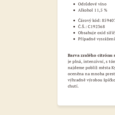
Odrůdové víno
Alkohol 11,5 %
Čárový kód: 8594
Č.Š.: C192368
Obsahuje oxid siřič
Případné vysrážen
Barva zralého citrónu 
je plná, intenzivní, s t
najdeme poblíž města Kyj
oceněna na mnoha presti
výhradně výrobou špičko
chutí.