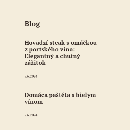
Blog
Hovädzí steak s omáčkou
z portského vína:
Elegantný a chutný
zážitok
7.6.2024
Domáca paštéta s bielym
vínom
7.6.2024