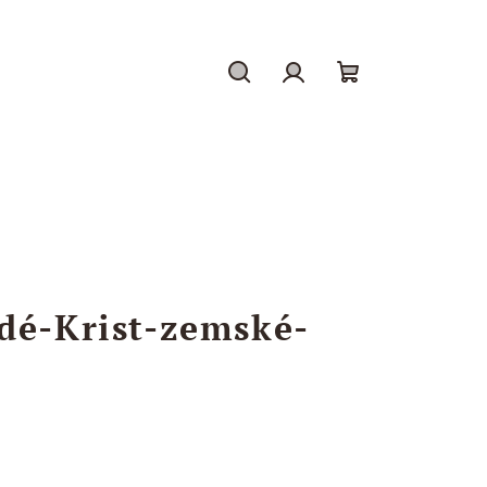
Hľadať
Prihlásenie
Nákupný
košík
dé-Krist-zemské-