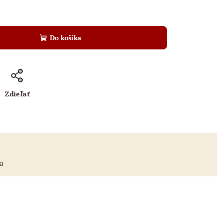
Do košíka
Zdieľať
a