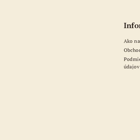
Z
á
Info
p
ä
Ako na
t
Obcho
Podmie
i
údajov
e