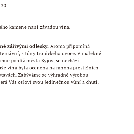
030
ného kamene naní závadou vína.
sně zářivými odlesky.
Aroma připomíná
intenzivní, s tóny tropického ovoce. V malebné
deme poblíž města Kyjov, se nechází
Naše vína byla oceněna na mnoha prestižních
stavách. Zabýváme se výhradně výrobou
erá Vás osloví svou jedinečnou vůní a chutí.