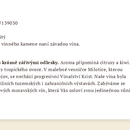
07139030
itý
í vinného kamene naní závadou vína.
s krásně zářivými odlesky.
Aroma připomíná citrusy a kiwi
óny tropického ovoce. V malebné vesničce Milotice, kterou
ov, se nechází progresivní Vinařství Krist. Naše vína byla
žních tuzemských i zahraničních výstavách. Zabýváme se
vých moravských vín, která Vás osloví svou jedinečnou vůní