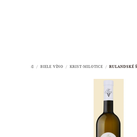
Prejsť
na
obsah
/
BIELE VÍNO
/
KRIST-MILOTICE
/
RULANDSKÉ 
DOMOV